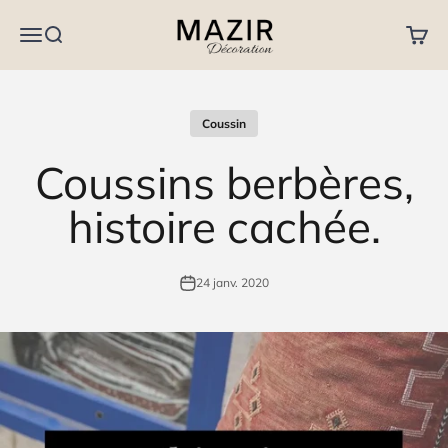
Passer au contenu
MAZIR Décoration
Menu
Recherche
Panier
Coussin
Coussins berbères,
histoire cachée.
24 janv. 2020