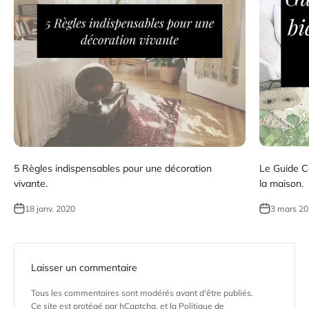
5 Règles indispensables pour une décoration
Le Guide Co
vivante.
la maison.
18 janv. 2020
3 mars 2
Laisser un commentaire
Tous les commentaires sont modérés avant d'être publiés.
Ce site est protégé par hCaptcha, et la
Politique de