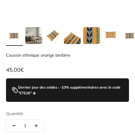
Coussin ethnique orange berbère
Prix de vente
45.00€
Dernier jour des soldes : -10% supplémentaires avec le code
"ETE26" ☀️
Quantité: