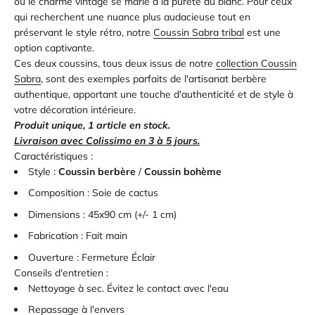
où le charme vintage se marie à la pureté du blanc. Pour ceux
qui recherchent une nuance plus audacieuse tout en
préservant le style rétro, notre
Coussin Sabra tribal
est une
option captivante.
Ces deux coussins, tous deux issus de notre
collection Coussin
Sabra
, sont des exemples parfaits de l'artisanat berbère
authentique, apportant une touche d'authenticité et de style à
votre décoration intérieure.
Produit unique, 1 article en stock.
Livraison avec Colissimo en 3 à 5 jours.
Caractéristiques :
Style :
Coussin berbère
/
Coussin bohème
Composition : Soie de cactus
Dimensions :
45
x90 cm (+/- 1 cm)
Fabrication :
Fait
main
Ouverture :
Fermeture Éclair
Conseils d'entretien :
Nettoyage à sec. Évitez le contact avec l'eau
Repassage à l'envers