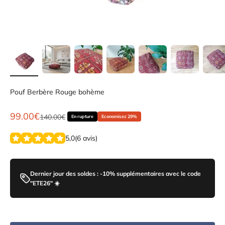
Pouf Berbère Rouge bohème
Prix de vente
99.00€
Prix normal
140.00€
En rupture
Economisez 29%
5,0
(
6
avis
)
Dernier jour des soldes : -10% supplémentaires avec le code
"ETE26" ☀️