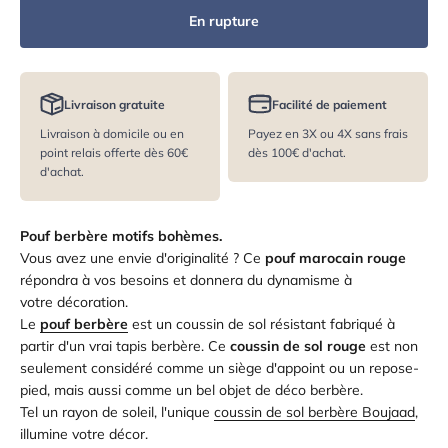
En rupture
Livraison gratuite
Facilité de paiement
Livraison à domicile ou en
Payez en 3X ou 4X sans frais
point relais offerte dès 60€
dès 100€ d'achat.
d'achat.
Pouf berbère motifs bohèmes.
Vous avez une envie d'originalité ? Ce
pouf marocain rouge
répondra à vos besoins et donnera du dynamisme à
votre décoration.
Le
pouf berbère
est un coussin de sol résistant
fabriqué à
partir
d'un vrai tapis berbère. Ce
coussin de sol rouge
est non
seulement considéré
comme un siège d'appoint ou un repose-
pied, mais aussi comme un bel objet de déco berbère.
Tel un rayon de soleil, l'unique
coussin de sol berbère Boujaad
,
illumine votre décor.