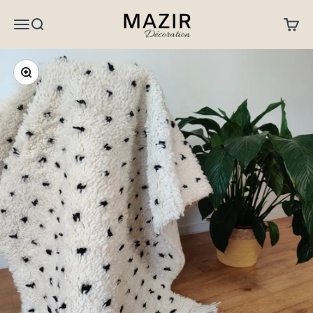
Passer au contenu
MAZIR Décoration
Menu
Recherche
Panier
Zoomer sur l'image