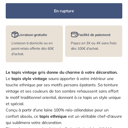
En rupture
Livraison gratuite
Facilité de paiement
Livraison à domicile ou en
Payez en 3X ou 4X sans frais
point relais offerte dès 60€
dès 100€ d'achat.
d'achat.
Le
tapis vintage gris donne
du charme à votre décoration.
Le
tapis style vintage
saura apporter à votre intérieur une
touche ethnique par ses motifs persans épatants. Sa teinture
vintage et ses couleurs de ton sombre rehaussent sans effort
le motif traditionnel oriental, donnant à ce tapis un style unique
et spécial.
Conçu à partir d'une laine 100% néo-
zélandaise pour un
confort absolu, ce
tapis ethnique
est un véritable chef-d'œuvre
qui sublimera votre décoration.