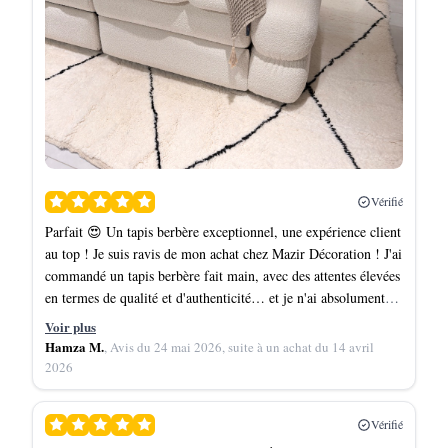
Vérifié
Parfait 😍 Un tapis berbère exceptionnel, une expérience client
au top ! Je suis ravis de mon achat chez Mazir Décoration ! J'ai
commandé un tapis berbère fait main, avec des attentes élevées
en termes de qualité et d'authenticité… et je n'ai absolument
pas été déçu. - Qualité irréprochable : Le tapis est magnifique,
Voir plus
avec des motifs traditionnels sublimes, des couleurs vibrantes
Hamza M.
, Avis du 24 mai 2026, suite à un achat du 14 avril
et une finition soignée. On sent le savoir-faire artisanal dans
2026
chaque détail. La laine est douce, résistante, et le tapis s'intègre
parfaitement dans mon intérieur. - Service clientèle exemplaire
Vérifié
: Malgré la distance (mon tapis a parcouru 10 000 km pour