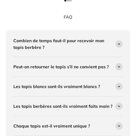
Aller à l'élément 1
Aller à l'élément 2
Aller à l'élément 3
Aller à l'élément 4
FAQ
Combien de temps faut-il pour recevoir mon
tapis berbère ?
Peut-on retourner le tapis s’il ne convient pas ?
Les tapis blancs sont-ils vraiment blancs ?
Les tapis berbères sont-ils vraiment faits main ?
Chaque tapis est-il vraiment unique ?