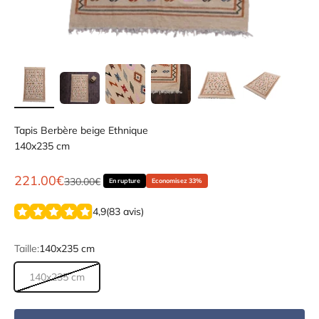
Tapis Berbère beige Ethnique
140x235 cm
Prix de vente
221.00€
Prix normal
330.00€
En rupture
Economisez 33%
4,9
(
83
avis
)
Taille:
140x235 cm
140x235 cm