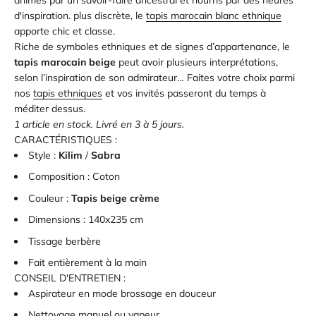
animés par un savoir-faire ancestral et nourris par des heures
d'inspiration. plus discrète, le
tapis marocain blanc ethnique
apporte chic et classe.
Riche de symboles ethniques et de signes d’appartenance, le
tapis marocain beige
peut avoir plusieurs interprétations,
selon l’inspiration de son admirateur… Faites votre choix parmi
nos
tapis ethniques
et vos invités passeront du temps à
méditer dessus.
1 article en stock. Livré en 3 à 5 jours.
CARACTÉRISTIQUES :
Style :
Kilim
/
Sabra
Composition :
Coton
Couleur :
Tapis beige crème
Dimensions : 140x235 cm
Tissage berbère
Fait entièrement à la main
CONSEIL D'ENTRETIEN :
Aspirateur en mode brossage en douceur
Nettoyage manuel ou vapeur