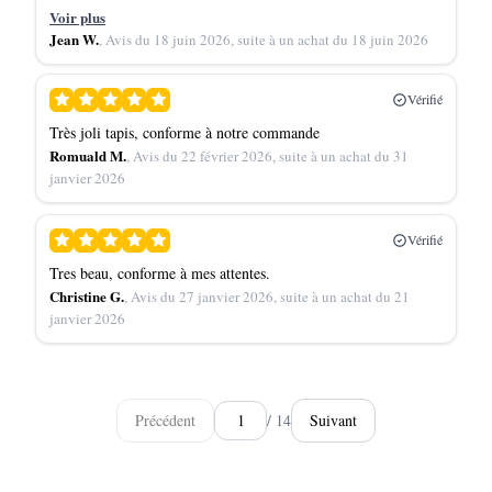
plus de la qualité du produit, je tiens à souligner l'excellence
Voir plus
du service client : réactif, à l'écoute et très professionnel du
Jean W.
, Avis du 18 juin 2026, suite à un achat du 18 juin 2026
début à la fin. Je recommande sans hésitation MAZIR pour
leur sérieux et la qualité de leurs produits
Vérifié
Très joli tapis, conforme à notre commande
Romuald M.
, Avis du 22 février 2026, suite à un achat du 31
janvier 2026
Vérifié
Tres beau, conforme à mes attentes.
Christine G.
, Avis du 27 janvier 2026, suite à un achat du 21
janvier 2026
Précédent
/ 14
Suivant