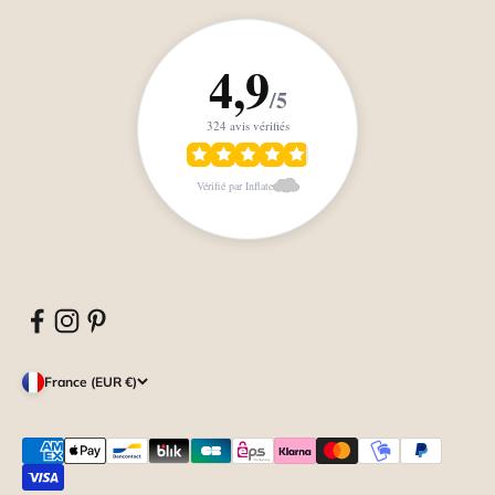
4,9
/5
324 avis vérifiés
Vérifié par Inflate
France (EUR €)