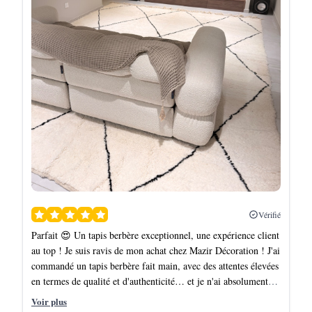
Vérifié
Parfait 😍 Un tapis berbère exceptionnel, une expérience client
au top ! Je suis ravis de mon achat chez Mazir Décoration ! J'ai
commandé un tapis berbère fait main, avec des attentes élevées
en termes de qualité et d'authenticité… et je n'ai absolument
pas été déçu. - Qualité irréprochable : Le tapis est magnifique,
Voir plus
avec des motifs traditionnels sublimes, des couleurs vibrantes